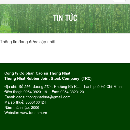
navig
TIN TỨC
Thông tin đang được cập nhật...
Công ty Cổ phần Cao su Thống Nhất
Thong Nhat Rubber Joint Stock Company (TRC)
Địa chỉ: Số 256, đường 27/4, Phường Bà Rịa, Thành phố Hồ Chí Minh
Điện thoại: 0254.3823119 - Fax: 0254.3823120
Email: caosuthongnhatbrvt@gmail.com
Mã số thuế: 3500100424
Năm thành lập: 2006
Website: www.trc.com.vn