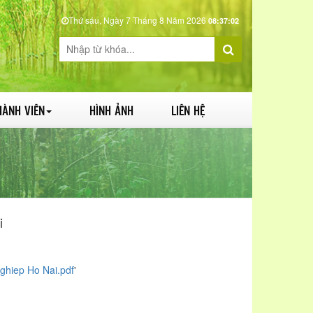
Thứ sáu, Ngày 7 Tháng 8 Năm 2026
08:37:03
HÀNH VIÊN
HÌNH ẢNH
LIÊN HỆ
i
ghiep Ho Nai.pdf
'