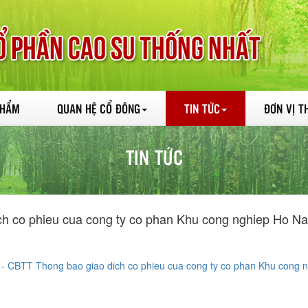
PHẨM
QUAN HỆ CỔ ĐÔNG
TIN TỨC
ĐƠN VỊ T
TIN TỨC
h co phieu cua cong ty co phan Khu cong nghiep Ho Na
- CBTT Thong bao giao dich co phieu cua cong ty co phan Khu cong n