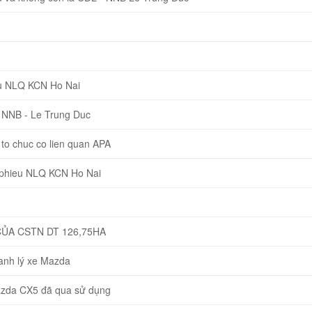
u NLQ KCN Ho Nai
 NNB - Le Trung Duc
o chuc co lien quan APA
 phieu NLQ KCN Ho Nai
CỦA CSTN DT 126,75HA
hanh lý xe Mazda
Mazda CX5 đã qua sử dụng