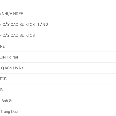
G NHỰA HDPE
CÂY CAO SU KTCB - LẦN 2
 CÂY CAO SU KTCB
Nai
KCN Ho Nai
NLQ KCN Ho Nai
KTCB
CB
 Anh Son
 Trung Duc