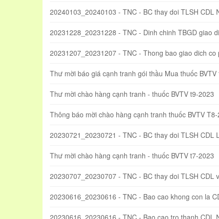
20240103_20240103 - TNC - BC thay doi TLSH CDL 
20231228_20231228 - TNC - Dinh chinh TBGD giao di
20231207_20231207 - TNC - Thong bao giao dich co
Thư mời báo giá cạnh tranh gói thầu Mua thuốc BVTV
Thư mời chào hàng cạnh tranh - thuốc BVTV t9-2023
Thông báo mời chào hàng cạnh tranh thuốc BVTV T8
20230721_20230721 - TNC - BC thay doi TLSH CDL 
Thư mời chào hàng cạnh tranh - thuốc BVTV t7-2023
20230707_20230707 - TNC - BC thay doi TLSH CDL va
20230616_20230616 - TNC - Bao cao khong con la C
20230616_20230616 - TNC - Bao cao tro thanh CDL 