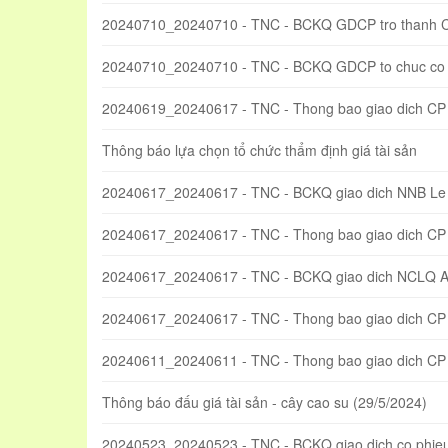
20240710_20240710 - TNC - BCKQ GDCP tro thanh 
20240710_20240710 - TNC - BCKQ GDCP to chuc co 
20240619_20240617 - TNC - Thong bao giao dich CP
Thông báo lựa chọn tổ chức thẩm định giá tài sản
20240617_20240617 - TNC - BCKQ giao dich NNB Le
20240617_20240617 - TNC - Thong bao giao dich CP
20240617_20240617 - TNC - BCKQ giao dich NCLQ 
20240617_20240617 - TNC - Thong bao giao dich CP t
20240611_20240611 - TNC - Thong bao giao dich C
Thông báo đấu giá tài sản - cây cao su (29/5/2024)
20240523_20240523 - TNC - BCKQ giao dich co phieu