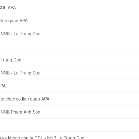
CDL APA
lien quan APA
 NNB - Le Trung Duc
 Trung Duc
 NNB - Le Trung Duc
APA
o chuc co lien quan APA
P NNB Pham Anh Son
 va khong con la CDL - NNB Le Trung Duc