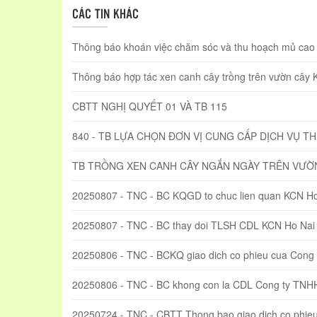
CÁC TIN KHÁC
Thông báo khoán việc chăm sóc và thu hoạch mủ cao s
Thông báo hợp tác xen canh cây trồng trên vườn cây
CBTT NGHỊ QUYẾT 01 VÀ TB 115
840 - TB LỰA CHỌN ĐƠN VỊ CUNG CẤP DỊCH VỤ T
TB TRỒNG XEN CANH CÂY NGẮN NGÀY TRÊN VƯỜ
20250807 - TNC - BC KQGD to chuc lien quan KCN Ho
20250807 - TNC - BC thay doi TLSH CDL KCN Ho Nai
20250806 - TNC - BCKQ giao dich co phieu cua Con
20250806 - TNC - BC khong con la CDL Cong ty TN
20250724 - TNC - CBTT Thong bao giao dich co phi