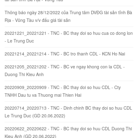
Thông báo ngày 28/12/2022 của Trung tâm DVĐG tài sản tỉnh Bà
Rịa - Vũng Tàu v/v đấu giá tài sản
20221221_20221221 - TNC - BC thay doi so huu cua co dong lon
- Le Trung Duc
20221214_20221214 - TNC - BC tro thanh CDL - KCN Ho Nai
20221205_20221202 - TNC - BC ve ngay khong con la CDL -
Duong Thi Kieu Anh
20220909_20220909 - TNC - BC thay doi so huu CDL - Cty
TNHH Dau tu va Thuong mai Thien Hai
20220714_20220713 - TNC - Dinh chinh BC thay doi so huu CDL
Le Trung Duc (GD 20.06.2022)
20220622_20220622 - TNC - BC thay doi so huu CDL Duong Thi
Kieu Anh (GD 20.06.2022)