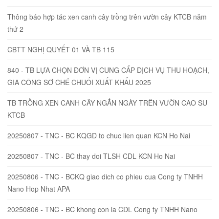
Thông báo hợp tác xen canh cây trồng trên vườn cây KTCB năm
thứ 2
CBTT NGHỊ QUYẾT 01 VÀ TB 115
840 - TB LỰA CHỌN ĐƠN VỊ CUNG CẤP DỊCH VỤ THU HOẠCH,
GIA CÔNG SƠ CHÉ CHUỐI XUẤT KHẨU 2025
TB TRỒNG XEN CANH CÂY NGẮN NGÀY TRÊN VƯỜN CAO SU
KTCB
20250807 - TNC - BC KQGD to chuc lien quan KCN Ho Nai
20250807 - TNC - BC thay doi TLSH CDL KCN Ho Nai
20250806 - TNC - BCKQ giao dich co phieu cua Cong ty TNHH
Nano Hop Nhat APA
20250806 - TNC - BC khong con la CDL Cong ty TNHH Nano