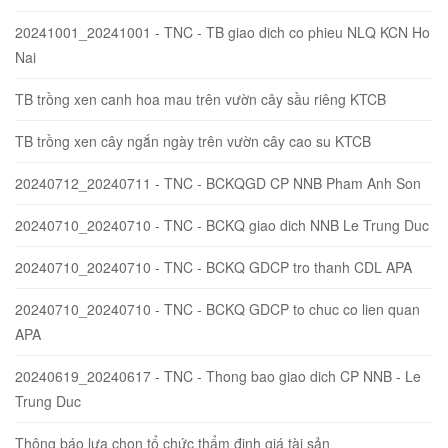
20241001_20241001 - TNC - TB giao dich co phieu NLQ KCN Ho
Nai
TB trồng xen canh hoa mau trên vườn cây sầu riêng KTCB
TB trồng xen cây ngắn ngày trên vườn cây cao su KTCB
20240712_20240711 - TNC - BCKQGD CP NNB Pham Anh Son
20240710_20240710 - TNC - BCKQ giao dich NNB Le Trung Duc
20240710_20240710 - TNC - BCKQ GDCP tro thanh CDL APA
20240710_20240710 - TNC - BCKQ GDCP to chuc co lien quan
APA
20240619_20240617 - TNC - Thong bao giao dich CP NNB - Le
Trung Duc
Thông báo lựa chọn tổ chức thẩm định giá tài sản