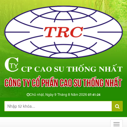
Chủ nhật, Ngày 9 Tháng 8 Năm 2026
07:41:25
Toggl