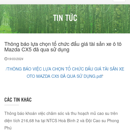
navig
TIN TỨC
Thông báo lựa chọn tổ chức đấu giá tài sản xe ô tô
Mazda CX5 đã qua sử dụng
19/03/2024
/THÔNG BÁO VIỆC LỰA CHỌN TỔ CHỨC ĐẤU GIÁ TÀI SẢN XE
OTO MAZDA CX5 ĐÃ QUA SỬ DỤNG.pdf
'
CÁC TIN KHÁC
Thông báo khoán việc chăm sóc và thu hoạch mủ cao su trên
diện tích 216,68 ha tại NTCS Hoà Bình 2 và Đội Cao su Phong
Phú