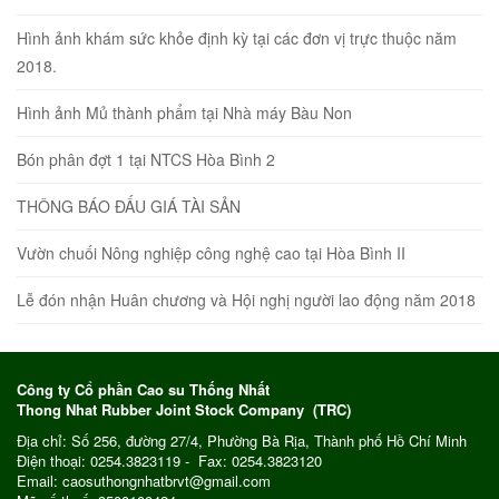
Hình ảnh khám sức khỏe định kỳ tại các đơn vị trực thuộc năm
2018.
Hình ảnh Mủ thành phẩm tại Nhà máy Bàu Non
Bón phân đợt 1 tại NTCS Hòa Bình 2
THÔNG BÁO ĐẤU GIÁ TÀI SẢN
Vườn chuối Nông nghiệp công nghệ cao tại Hòa Bình II
Lễ đón nhận Huân chương và Hội nghị người lao động năm 2018
Công ty Cổ phần Cao su Thống Nhất
Thong Nhat Rubber Joint Stock Company (TRC)
Địa chỉ: Số 256, đường 27/4, Phường Bà Rịa, Thành phố Hồ Chí Minh
Điện thoại: 0254.3823119 - Fax: 0254.3823120
Email: caosuthongnhatbrvt@gmail.com