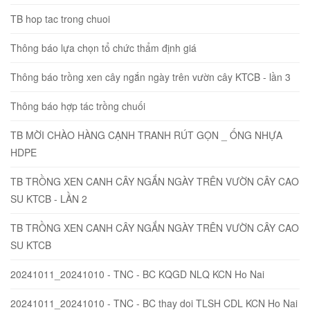
TB hop tac trong chuoi
Thông báo lựa chọn tổ chức thẩm định giá
Thông báo trồng xen cây ngắn ngày trên vườn cây KTCB - lần 3
Thông báo hợp tác trồng chuối
TB MỜI CHÀO HÀNG CẠNH TRANH RÚT GỌN _ ỐNG NHỰA
HDPE
TB TRỒNG XEN CANH CÂY NGẮN NGÀY TRÊN VƯỜN CÂY CAO
SU KTCB - LẦN 2
TB TRỒNG XEN CANH CÂY NGẮN NGÀY TRÊN VƯỜN CÂY CAO
SU KTCB
20241011_20241010 - TNC - BC KQGD NLQ KCN Ho Nai
20241011_20241010 - TNC - BC thay doi TLSH CDL KCN Ho Nai