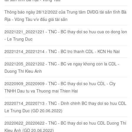
Thông báo ngày 28/12/2022 của Trung tâm DVĐG tài sản tỉnh Bà
Rịa - Vũng Tàu v/v đấu giá tài sản
20221221_20221221 - TNC - BC thay doi so huu cua co dong lon
- Le Trung Duc
20221214_20221214 - TNC - BC tro thanh CDL - KCN Ho Nai
20221205_20221202 - TNC - BC ve ngay khong con la CDL -
Duong Thi Kieu Anh
20220909_20220909 - TNC - BC thay doi so huu CDL - Cty
TNHH Dau tu va Thuong mai Thien Hai
20220714_20220713 - TNC - Dinh chinh BC thay doi so huu CDL
Le Trung Duc (GD 20.06.2022)
20220622_20220622 - TNC - BC thay doi so huu CDL Duong Thi
Kieu Anh (GD 20.06.2022)