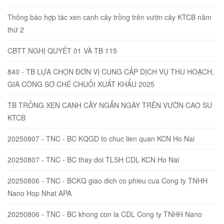
Thông báo hợp tác xen canh cây trồng trên vườn cây KTCB năm
thứ 2
CBTT NGHỊ QUYẾT 01 VÀ TB 115
840 - TB LỰA CHỌN ĐƠN VỊ CUNG CẤP DỊCH VỤ THU HOẠCH,
GIA CÔNG SƠ CHÉ CHUỐI XUẤT KHẨU 2025
TB TRỒNG XEN CANH CÂY NGẮN NGÀY TRÊN VƯỜN CAO SU
KTCB
20250807 - TNC - BC KQGD to chuc lien quan KCN Ho Nai
20250807 - TNC - BC thay doi TLSH CDL KCN Ho Nai
20250806 - TNC - BCKQ giao dich co phieu cua Cong ty TNHH
Nano Hop Nhat APA
20250806 - TNC - BC khong con la CDL Cong ty TNHH Nano