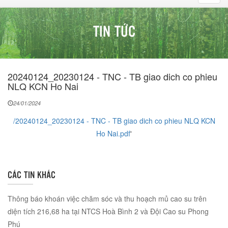
navig
TIN TỨC
20240124_20230124 - TNC - TB giao dich co phieu
NLQ KCN Ho Nai
24/01/2024
/20240124_20230124 - TNC - TB giao dich co phieu NLQ KCN
Ho Nai.pdf
'
CÁC TIN KHÁC
Thông báo khoán việc chăm sóc và thu hoạch mủ cao su trên
diện tích 216,68 ha tại NTCS Hoà Bình 2 và Đội Cao su Phong
Phú