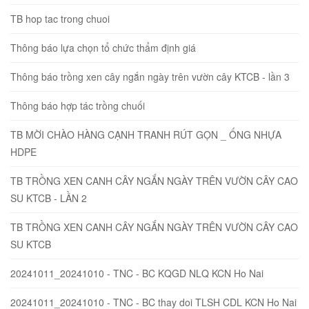
TB hop tac trong chuoi
Thông báo lựa chọn tổ chức thẩm định giá
Thông báo trồng xen cây ngắn ngày trên vườn cây KTCB - lần 3
Thông báo hợp tác trồng chuối
TB MỜI CHÀO HÀNG CẠNH TRANH RÚT GỌN _ ỐNG NHỰA
HDPE
TB TRỒNG XEN CANH CÂY NGẮN NGÀY TRÊN VƯỜN CÂY CAO
SU KTCB - LẦN 2
TB TRỒNG XEN CANH CÂY NGẮN NGÀY TRÊN VƯỜN CÂY CAO
SU KTCB
20241011_20241010 - TNC - BC KQGD NLQ KCN Ho Nai
20241011_20241010 - TNC - BC thay doi TLSH CDL KCN Ho Nai