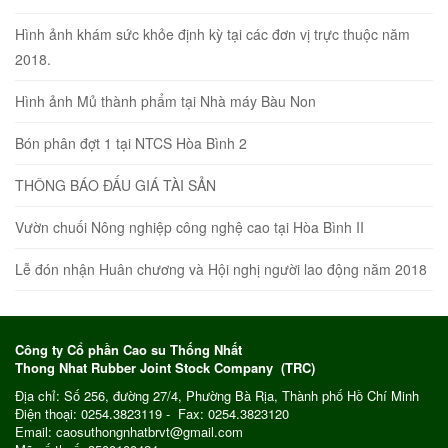
Hình ảnh khám sức khỏe định kỳ tại các đơn vị trực thuộc năm
2018.
Hình ảnh Mủ thành phẩm tại Nhà máy Bàu Non
Bón phân đợt 1 tại NTCS Hòa Bình 2
THÔNG BÁO ĐẤU GIÁ TÀI SẢN
Vườn chuối Nông nghiệp công nghệ cao tại Hòa Bình II
Lễ đón nhận Huân chương và Hội nghị người lao động năm 2018
Công ty Cổ phần Cao su Thống Nhất
Thong Nhat Rubber Joint Stock Company (TRC)
Địa chỉ: Số 256, đường 27/4, Phường Bà Rịa, Thành phố Hồ Chí Minh
Điện thoại: 0254.3823119 - Fax: 0254.3823120
Email: caosuthongnhatbrvt@gmail.com