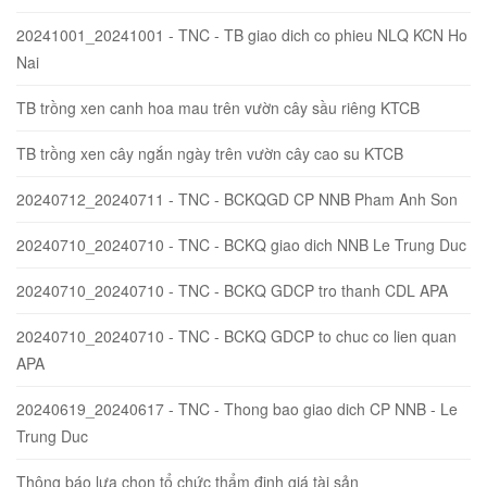
20241001_20241001 - TNC - TB giao dich co phieu NLQ KCN Ho
Nai
TB trồng xen canh hoa mau trên vườn cây sầu riêng KTCB
TB trồng xen cây ngắn ngày trên vườn cây cao su KTCB
20240712_20240711 - TNC - BCKQGD CP NNB Pham Anh Son
20240710_20240710 - TNC - BCKQ giao dich NNB Le Trung Duc
20240710_20240710 - TNC - BCKQ GDCP tro thanh CDL APA
20240710_20240710 - TNC - BCKQ GDCP to chuc co lien quan
APA
20240619_20240617 - TNC - Thong bao giao dich CP NNB - Le
Trung Duc
Thông báo lựa chọn tổ chức thẩm định giá tài sản