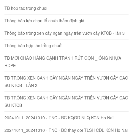
TB hop tac trong chuoi
Thông báo lựa chọn tổ chức thẩm định giá
Thông báo trồng xen cây ngắn ngày trên vườn cây KTCB - lần 3
Thông báo hợp tác trồng chuối
TB MỜI CHÀO HÀNG CẠNH TRANH RÚT GỌN _ ỐNG NHỰA
HDPE
TB TRỒNG XEN CANH CÂY NGẮN NGÀY TRÊN VƯỜN CÂY CAO
SU KTCB - LẦN 2
TB TRỒNG XEN CANH CÂY NGẮN NGÀY TRÊN VƯỜN CÂY CAO
SU KTCB
20241011_20241010 - TNC - BC KQGD NLQ KCN Ho Nai
20241011_20241010 - TNC - BC thay doi TLSH CDL KCN Ho Nai