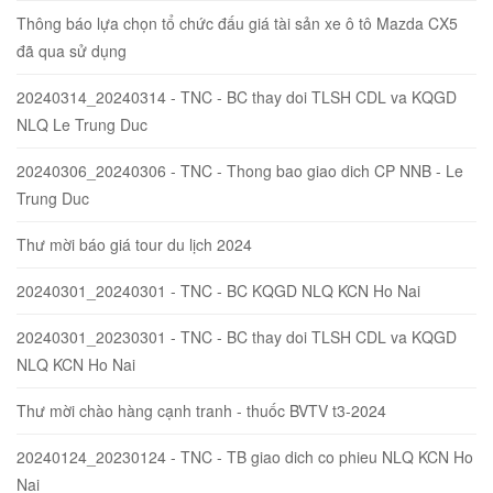
Thông báo lựa chọn tổ chức đấu giá tài sản xe ô tô Mazda CX5
đã qua sử dụng
20240314_20240314 - TNC - BC thay doi TLSH CDL va KQGD
NLQ Le Trung Duc
20240306_20240306 - TNC - Thong bao giao dich CP NNB - Le
Trung Duc
Thư mời báo giá tour du lịch 2024
20240301_20240301 - TNC - BC KQGD NLQ KCN Ho Nai
20240301_20230301 - TNC - BC thay doi TLSH CDL va KQGD
NLQ KCN Ho Nai
Thư mời chào hàng cạnh tranh - thuốc BVTV t3-2024
20240124_20230124 - TNC - TB giao dich co phieu NLQ KCN Ho
Nai