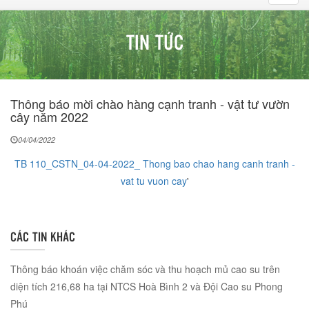
navig
TIN TỨC
Thông báo mời chào hàng cạnh tranh - vật tư vườn
cây năm 2022
04/04/2022
TB 110_CSTN_04-04-2022_ Thong bao chao hang canh tranh -
vat tu vuon cay
'
CÁC TIN KHÁC
Thông báo khoán việc chăm sóc và thu hoạch mủ cao su trên
diện tích 216,68 ha tại NTCS Hoà Bình 2 và Đội Cao su Phong
Phú