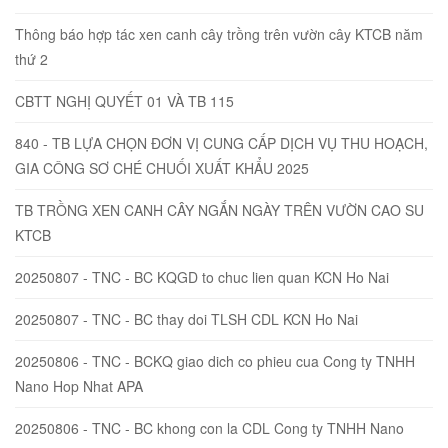
Thông báo hợp tác xen canh cây trồng trên vườn cây KTCB năm
thứ 2
CBTT NGHỊ QUYẾT 01 VÀ TB 115
840 - TB LỰA CHỌN ĐƠN VỊ CUNG CẤP DỊCH VỤ THU HOẠCH,
GIA CÔNG SƠ CHÉ CHUỐI XUẤT KHẨU 2025
TB TRỒNG XEN CANH CÂY NGẮN NGÀY TRÊN VƯỜN CAO SU
KTCB
20250807 - TNC - BC KQGD to chuc lien quan KCN Ho Nai
20250807 - TNC - BC thay doi TLSH CDL KCN Ho Nai
20250806 - TNC - BCKQ giao dich co phieu cua Cong ty TNHH
Nano Hop Nhat APA
20250806 - TNC - BC khong con la CDL Cong ty TNHH Nano