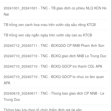
20241001_20241001 - TNC - TB giao dich co phieu NLQ KCN Ho
Nai
TB trồng xen canh hoa mau trên vườn cây sầu riêng KTCB
TB trồng xen cây ngắn ngày trên vườn cây cao su KTCB
20240712_20240711 - TNC - BCKQGD CP NNB Pham Anh Son
20240710_20240710 - TNC - BCKQ giao dich NNB Le Trung Duc
20240710_20240710 - TNC - BCKQ GDCP tro thanh CDL APA
20240710_20240710 - TNC - BCKQ GDCP to chuc co lien quan
APA
20240619_20240617 - TNC - Thong bao giao dich CP NNB - Le
Trung Duc
Thông báo lựa chọn tổ chức thẩm định giá tài sản