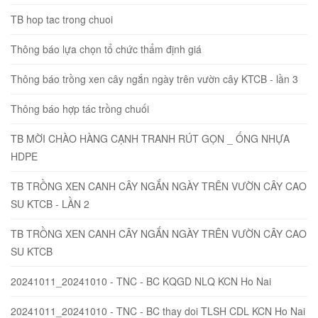
TB hop tac trong chuoi
Thông báo lựa chọn tổ chức thẩm định giá
Thông báo trồng xen cây ngắn ngày trên vườn cây KTCB - lần 3
Thông báo hợp tác trồng chuối
TB MỜI CHÀO HÀNG CẠNH TRANH RÚT GỌN _ ỐNG NHỰA
HDPE
TB TRỒNG XEN CANH CÂY NGẮN NGÀY TRÊN VƯỜN CÂY CAO
SU KTCB - LẦN 2
TB TRỒNG XEN CANH CÂY NGẮN NGÀY TRÊN VƯỜN CÂY CAO
SU KTCB
20241011_20241010 - TNC - BC KQGD NLQ KCN Ho Nai
20241011_20241010 - TNC - BC thay doi TLSH CDL KCN Ho Nai