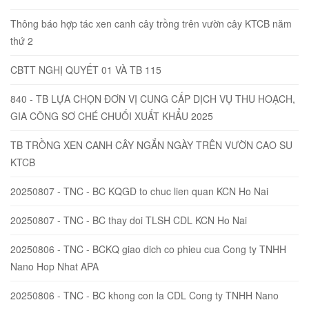
Thông báo hợp tác xen canh cây trồng trên vườn cây KTCB năm
thứ 2
CBTT NGHỊ QUYẾT 01 VÀ TB 115
840 - TB LỰA CHỌN ĐƠN VỊ CUNG CẤP DỊCH VỤ THU HOẠCH,
GIA CÔNG SƠ CHÉ CHUỐI XUẤT KHẨU 2025
TB TRỒNG XEN CANH CÂY NGẮN NGÀY TRÊN VƯỜN CAO SU
KTCB
20250807 - TNC - BC KQGD to chuc lien quan KCN Ho Nai
20250807 - TNC - BC thay doi TLSH CDL KCN Ho Nai
20250806 - TNC - BCKQ giao dich co phieu cua Cong ty TNHH
Nano Hop Nhat APA
20250806 - TNC - BC khong con la CDL Cong ty TNHH Nano