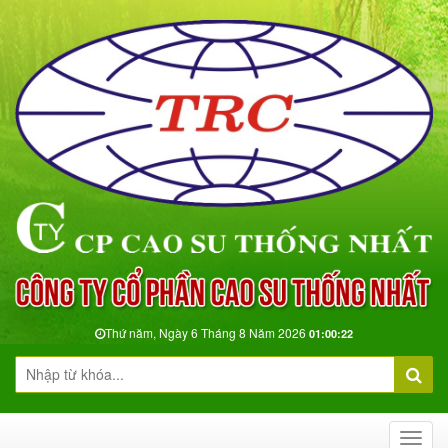
Thứ năm, Ngày 6 Tháng 8 Năm 2026
01:00:23
Toggl