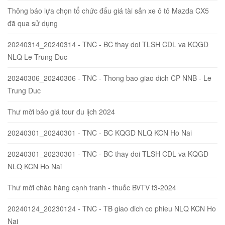
Thông báo lựa chọn tổ chức đấu giá tài sản xe ô tô Mazda CX5
đã qua sử dụng
20240314_20240314 - TNC - BC thay doi TLSH CDL va KQGD
NLQ Le Trung Duc
20240306_20240306 - TNC - Thong bao giao dich CP NNB - Le
Trung Duc
Thư mời báo giá tour du lịch 2024
20240301_20240301 - TNC - BC KQGD NLQ KCN Ho Nai
20240301_20230301 - TNC - BC thay doi TLSH CDL va KQGD
NLQ KCN Ho Nai
Thư mời chào hàng cạnh tranh - thuốc BVTV t3-2024
20240124_20230124 - TNC - TB giao dich co phieu NLQ KCN Ho
Nai