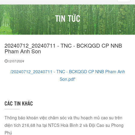
navig
TIN TỨC
20240712_20240711 - TNC - BCKQGD CP NNB
Pham Anh Son
12/07/2024
/20240712_20240711 - TNC - BCKQGD CP NNB Pham Anh
Son.pdf
'
CÁC TIN KHÁC
Thông báo khoán việc chăm sóc và thu hoạch mủ cao su trên
diện tích 216,68 ha tại NTCS Hoà Bình 2 và Đội Cao su Phong
Phú