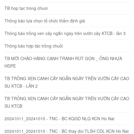
TB hop tac trong chuoi
Thông báo lựa chọn tổ chức thẩm định giá
Thông báo trồng xen cây ngắn ngày trên vườn cây KTCB - lần 3
Thông báo hợp tác trồng chuối
TB MỜI CHÀO HÀNG CẠNH TRANH RÚT GỌN _ ỐNG NHỰA
HDPE
TB TRỒNG XEN CANH CÂY NGẮN NGÀY TRÊN VƯỜN CÂY CAO
SU KTCB - LẦN 2
TB TRỒNG XEN CANH CÂY NGẮN NGÀY TRÊN VƯỜN CÂY CAO
SU KTCB
20241011_20241010 - TNC - BC KQGD NLQ KCN Ho Nai
20241011_20241010 - TNC - BC thay doi TLSH CDL KCN Ho Nai