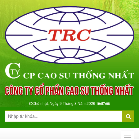
Chủ nhật, Ngày 9 Tháng 8 Năm 2026
19:57:09
Toggl