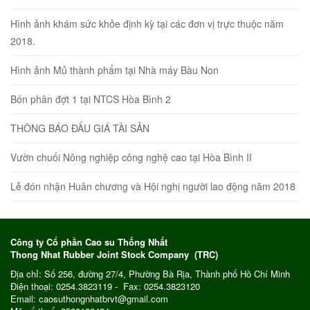
Hình ảnh khám sức khỏe định kỳ tại các đơn vị trực thuộc năm
2018.
Hình ảnh Mủ thành phẩm tại Nhà máy Bàu Non
Bón phân đợt 1 tại NTCS Hòa Bình 2
THÔNG BÁO ĐẤU GIÁ TÀI SẢN
Vườn chuối Nông nghiệp công nghệ cao tại Hòa Bình II
Lễ đón nhận Huân chương và Hội nghị người lao động năm 2018
Công ty Cổ phần Cao su Thống Nhất
Thong Nhat Rubber Joint Stock Company (TRC)
Địa chỉ: Số 256, đường 27/4, Phường Bà Rịa, Thành phố Hồ Chí Minh
Điện thoại: 0254.3823119 - Fax: 0254.3823120
Email: caosuthongnhatbrvt@gmail.com