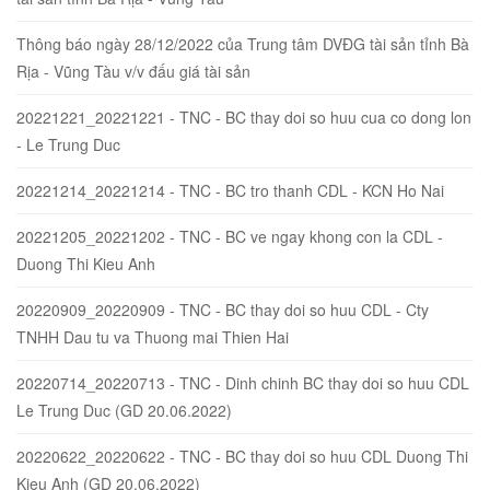
Thông báo ngày 28/12/2022 của Trung tâm DVĐG tài sản tỉnh Bà
Rịa - Vũng Tàu v/v đấu giá tài sản
20221221_20221221 - TNC - BC thay doi so huu cua co dong lon
- Le Trung Duc
20221214_20221214 - TNC - BC tro thanh CDL - KCN Ho Nai
20221205_20221202 - TNC - BC ve ngay khong con la CDL -
Duong Thi Kieu Anh
20220909_20220909 - TNC - BC thay doi so huu CDL - Cty
TNHH Dau tu va Thuong mai Thien Hai
20220714_20220713 - TNC - Dinh chinh BC thay doi so huu CDL
Le Trung Duc (GD 20.06.2022)
20220622_20220622 - TNC - BC thay doi so huu CDL Duong Thi
Kieu Anh (GD 20.06.2022)