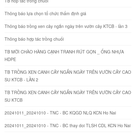
TB hop tac trong chuoi
Thông báo lựa chọn tổ chức thẩm định giá
Thông báo trồng xen cây ngắn ngày trên vườn cây KTCB - lần 3
Thông báo hợp tác trồng chuối
TB MỜI CHÀO HÀNG CẠNH TRANH RÚT GỌN _ ỐNG NHỰA
HDPE
TB TRỒNG XEN CANH CÂY NGẮN NGÀY TRÊN VƯỜN CÂY CAO
SU KTCB - LẦN 2
TB TRỒNG XEN CANH CÂY NGẮN NGÀY TRÊN VƯỜN CÂY CAO
SU KTCB
20241011_20241010 - TNC - BC KQGD NLQ KCN Ho Nai
20241011_20241010 - TNC - BC thay doi TLSH CDL KCN Ho Nai