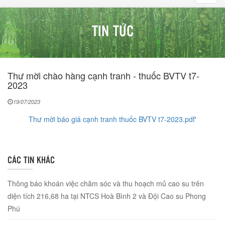
navig
TIN TỨC
Thư mời chào hàng cạnh tranh - thuốc BVTV t7-
2023
19/07/2023
Thư mời báo giá cạnh tranh thuốc BVTV t7-2023.pdf
'
CÁC TIN KHÁC
Thông báo khoán việc chăm sóc và thu hoạch mủ cao su trên
diện tích 216,68 ha tại NTCS Hoà Bình 2 và Đội Cao su Phong
Phú